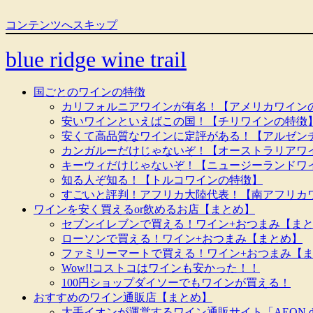
コンテンツへスキップ
blue ridge wine trail
国ごとのワインの特徴
カリフォルニアワインが有名！【アメリカワイン
安いワインといえばこの国！【チリワインの特徴
安くて高品質なワインに定評がある！【アルゼン
カンガルーだけじゃないぞ！【オーストラリアワ
キーウィだけじゃないぞ！【ニュージーランドワ
知る人ぞ知る！【トルコワインの特徴】
すごいと評判！アフリカ大陸代表！【南アフリカ
ワインを安く買えるor飲めるお店【まとめ】
セブンイレブンで買える！ワイン+おつまみ【ま
ローソンで買える！ワイン+おつまみ【まとめ】
ファミリーマートで買える！ワイン+おつまみ【
Wow!!コストコはワインも安かった！！
100円ショップダイソーでもワインが買える！
おすすめのワイン通販店【まとめ】
大手イオンが運営するワイン通販サイト「AEON de