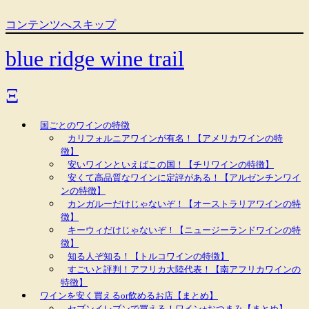
コンテンツへスキップ
blue ridge wine trail
国ごとのワインの特徴
カリフォルニアワインが有名！【アメリカワインの特
徴】
安いワインといえばこの国！【チリワインの特徴】
安くて高品質なワインに定評がある！【アルゼンチンワイ
ンの特徴】
カンガルーだけじゃないぞ！【オーストラリアワインの特
徴】
キーウィだけじゃないぞ！【ニュージーランドワインの特
徴】
知る人ぞ知る！【トルコワインの特徴】
すごいと評判！アフリカ大陸代表！【南アフリカワインの
特徴】
ワインを安く買えるor飲めるお店【まとめ】
セブンイレブンで買える！ワイン+おつまみ【まとめ】