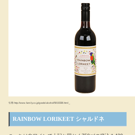
引用:http://www.family.co.jp/goods/alcohol/5810338.html_
RAINBOW LORIKEET シャルドネ