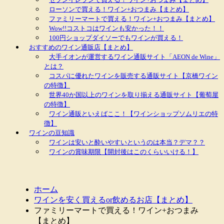
ローソンで買える！ワイン+おつまみ【まとめ】
ファミリーマートで買える！ワイン+おつまみ【まとめ】
Wow!!コストコはワインも安かった！！
100円ショップダイソーでもワインが買える！
おすすめのワイン通販店【まとめ】
大手イオンが運営するワイン通販サイト「AEON de Wine」
とは？
コスパに優れたワインを販売する通販サイト【京橋ワイン
の特徴】
世界40か国以上のワインを取り揃える通販サイト【葡萄屋
の特徴】
ワイン通販といえばここ！【ワインショップソムリエの特
徴】
ワインの豆知識
ワインは安いと酔いやすいというのは本当？デマ？？
ワインの賞味期限【開封後はこのくらいいける！】
ホーム
ワインを安く買えるor飲めるお店【まとめ】
ファミリーマートで買える！ワイン+おつまみ
【まとめ】